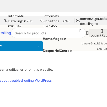
Informatii
Informatii
comenzi@autola
Detailing: 0758
Vopsitorie: 0745
detailing.ro
020 642
697 455
Login / Re
Home
Magazin
Livrare Gratuită la 
e
200 Lei!
Despre Noi
Contact
en a critical error on this website.
about troubleshooting WordPress.