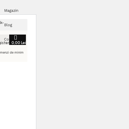
Magazin
k-
Blog
Contact
gister
0,00
Lei
comenzi de minim