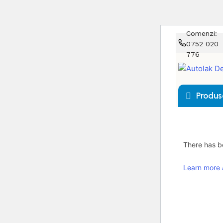
Comenzi:
0752 020
776
Produs
There has be
Learn more 