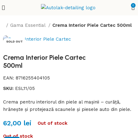
0
me
Gama Essential
Crema Interior Piele Cartec 500ml
SOLD OUT
Crema Interior Piele Cartec
500ml
EAN:
8716255404105
SKU:
ESL11/05
Crema pentru interiorul din piele al mașinii – curăță,
hrănește și protejează scaunele și piesele auto din piele.
62,00
lei
Out of stock
Out of stock