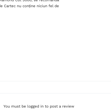
ea Diamond Cut 3000, se recomandă
de Cartec nu conține niciun fel de
You must be logged in to post a review