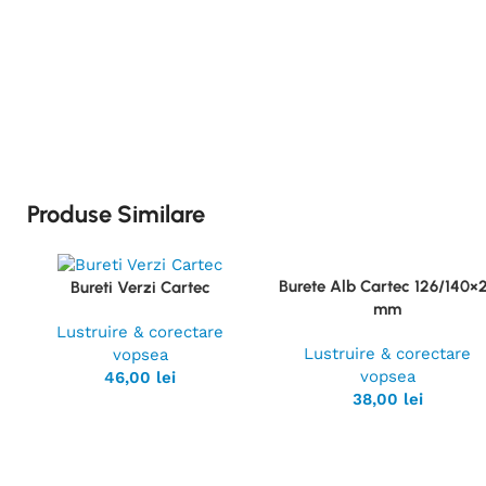
Produse Similare
Burete Alb Cartec 126/140×
Bureti Verzi Cartec
Vezi
Vezi
mm
Produsul
Produsul
Lustruire & corectare
Lustruire & corectare
vopsea
vopsea
46,00
lei
38,00
lei