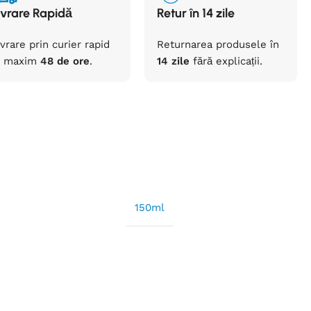
ivrare Rapidă
Retur în 14 zile
ivrare prin curier rapid
Returnarea
produsele
în
maxim
48 de ore
.
14 zile
fără
explicații
.
150ml