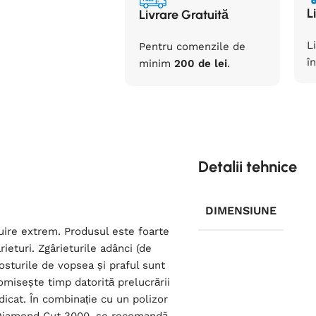
L
Livrare Gratuită
L
Pentru comenzile de
în
minim
200 de lei
.
Detalii tehnice
DIMENSIUNE
ire extrem. Produsul este foarte
rieturi. Zgârieturile adânci (de
rosturile de vopsea și praful sunt
misește timp datorită prelucrării
idicat. În combinație cu un polizor