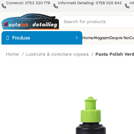
Comenzi: 0752 020 776
Informatii Detailing: 0758 020 642
In
Produse
Home
Magazin
Despre Noi
Co
Home
Lustruire & corectare vopsea
Pasta Polish Ver