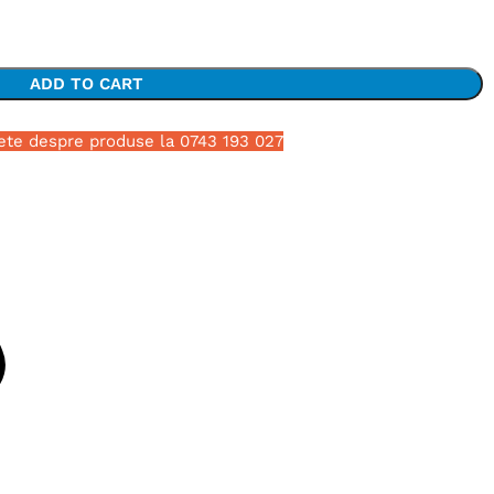
ADD TO CART
ete despre produse la 0743 193 027