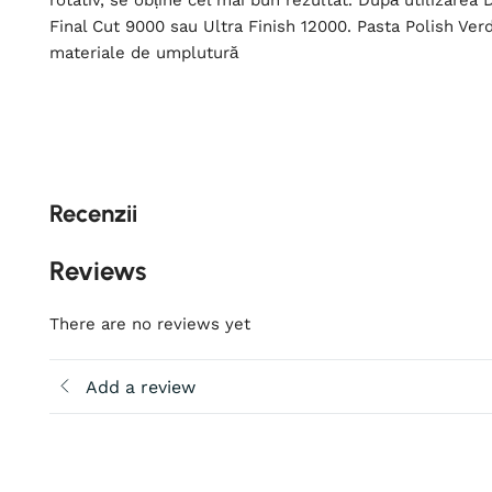
rotativ, se obține cel mai bun rezultat. După utilizar
Final Cut 9000 sau Ultra Finish 12000. Pasta Polish Ver
materiale de umplutură
Recenzii
Reviews
There are no reviews yet
Add a review