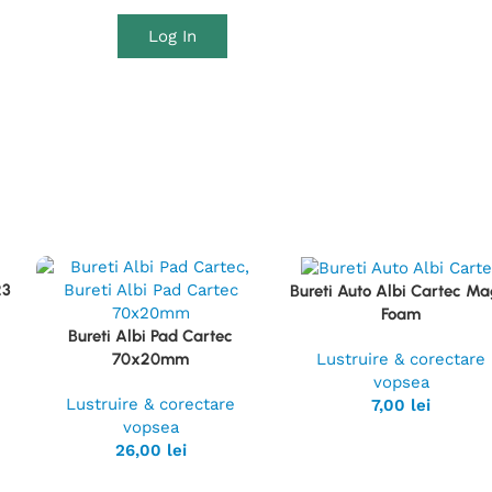
Log In
23
Bureti Auto Albi Cartec Ma
Vezi
Foam
Produsul
Bureti Albi Pad Cartec
Vezi
Lustruire & corectare
70x20mm
Produsul
vopsea
Lustruire & corectare
7,00
lei
vopsea
26,00
lei