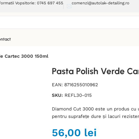
formatii Vopsitorie: 0745 697 455
comenzi@autolak-detailing.ro
ntact
de Cartec 3000 150ml
Pasta Polish Verde Ca
EAN:
8716255010962
SKU:
REFL30-015
Diamond Cut 3000 este un produs cu un
pentru suprafețe dure și lacuri rezisten
56,00
lei