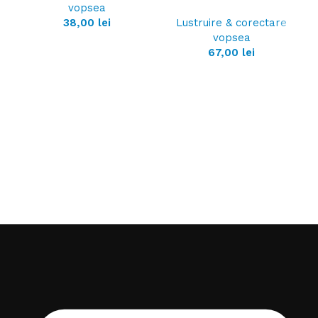
vopsea
38,00
lei
Lustruire & corectare
vopsea
67,00
lei