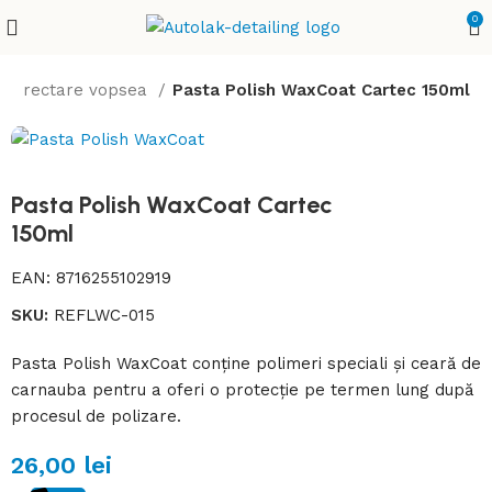
0
& corectare vopsea
Pasta Polish WaxCoat Cartec 150ml
Pasta Polish WaxCoat Cartec
150ml
EAN:
8716255102919
SKU:
REFLWC-015
Pasta Polish WaxCoat conține polimeri speciali și ceară de
carnauba pentru a oferi o protecție pe termen lung după
procesul de polizare.
26,00
lei