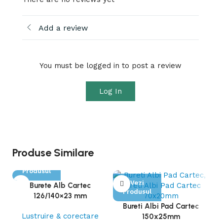
Add a review
You must be logged in to post a review
Log In
Produse Similare
Vezi
Produsul
Vezi
Burete Alb Cartec
Produsul
126/140×23 mm
Bureti Albi Pad Cartec
Lustruire & corectare
150x25mm