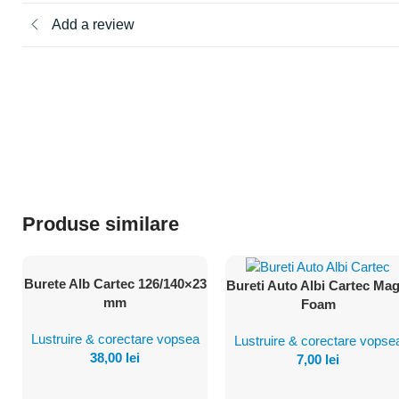
Add a review
Produse similare
Burete Alb Cartec 126/140×23
Bureti Auto Albi Cartec Mag
Vezi
Vezi
mm
Foam
Produsul
Produsul
Lustruire & corectare vopsea
Lustruire & corectare vopse
38,00
lei
7,00
lei