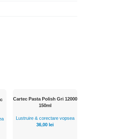
Cartec Pasta Polish Gri 12000
ec
Vezi
150ml
Produsul
Lustruire & corectare vopsea
ea
36,00
lei