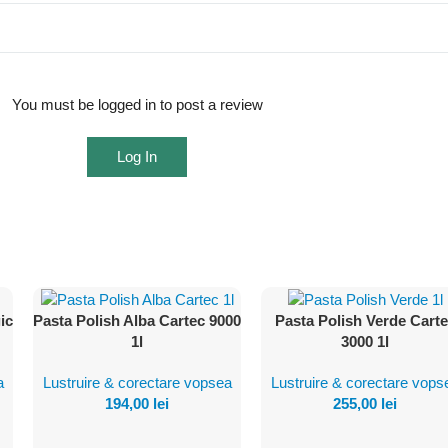
You must be logged in to post a review
Log In
ic
Pasta Polish Alba Cartec 9000
Pasta Polish Verde Cart
Vezi
Vezi
1l
3000 1l
Produsul
Produsul
a
Lustruire & corectare vopsea
Lustruire & corectare vops
194,00
lei
255,00
lei