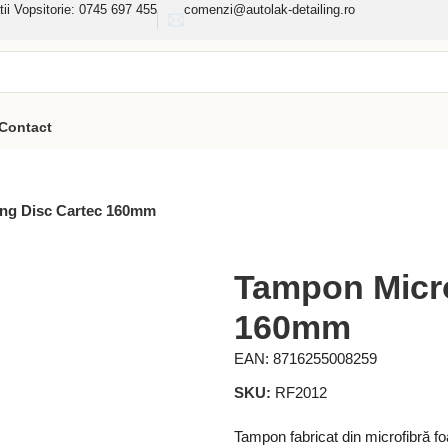
tii Vopsitorie: 0745 697 455
comenzi@autolak-detailing.ro
Contact
ing Disc Cartec 160mm
Tampon Micro
160mm
EAN:
8716255008259
SKU:
RF2012
Tampon fabricat din microfibră foa