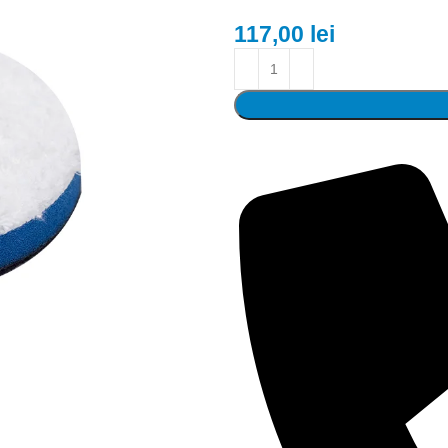
117,00
lei
Detali