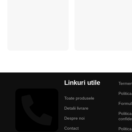
Linkuri utile
Termeni
Politic
Toate produsele
Formula
Detalii livrare
Politic
Despre noi
confide
Contact
Politic