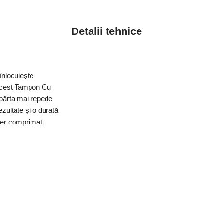
Detalii tehnice
înlocuiește
, acest Tampon Cu
epărta mai repede
ezultate și o durată
 aer comprimat.