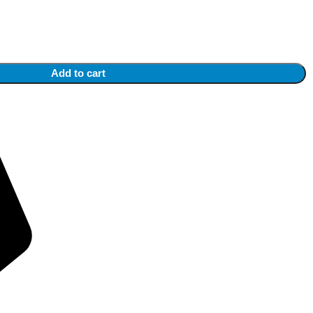
Add to cart
i complete despre produse la 0743 193 027