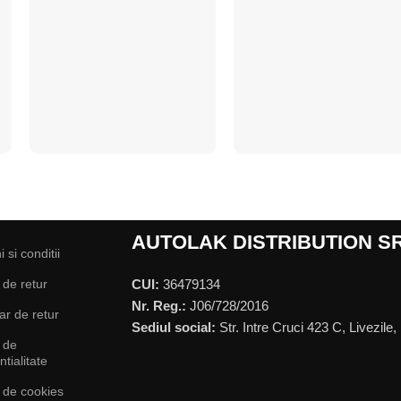
AUTOLAK DISTRIBUTION S
 si conditii
a de retur
CUI:
36479134
Nr. Reg.:
J06/728/2016
r de retur
Sediul social:
Str. Intre Cruci 423 C, Livezile,
a de
ntialitate
a de cookies