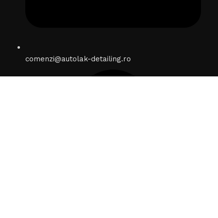
comenzi@autolak-detailing.ro