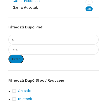
Gama Essential
1
Gama Autolak
38
Filtrează După Preț
Filter
Filtrează După Stoc / Reducere
On sale
In stock