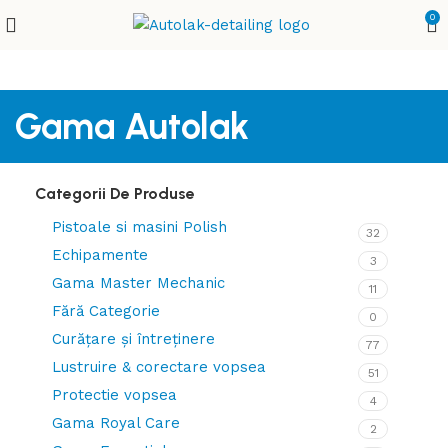
0
Gama Autolak
Categorii De Produse
Pistoale si masini Polish
32
Echipamente
3
Gama Master Mechanic
11
Fără Categorie
0
Curățare și întreținere
77
Lustruire & corectare vopsea
51
Protectie vopsea
4
Gama Royal Care
2