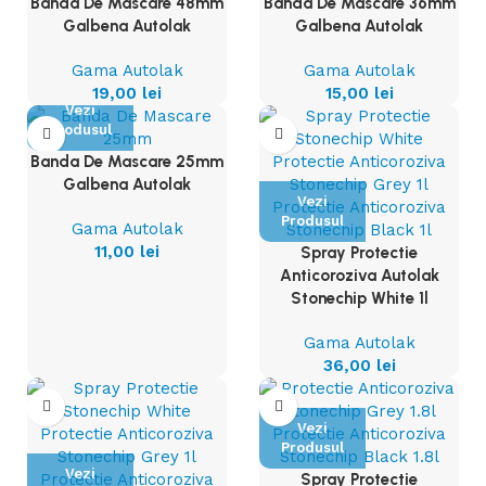
Banda De Mascare 48mm
Banda De Mascare 36mm
Galbena Autolak
Galbena Autolak
Gama Autolak
Gama Autolak
19,00
lei
15,00
lei
Vezi
Produsul
Banda De Mascare 25mm
Galbena Autolak
Vezi
Produsul
Gama Autolak
11,00
lei
Spray Protectie
Anticoroziva Autolak
Stonechip White 1l
Gama Autolak
36,00
lei
Vezi
Produsul
Vezi
Spray Protectie