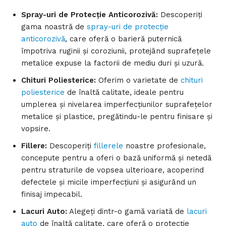
Spray-uri de Protecție Anticorozivă:
Descoperiți
gama noastră de
spray-uri de protecție
anticorozivă
, care oferă o barieră puternică
împotriva ruginii și coroziunii, protejând suprafețele
metalice expuse la factorii de mediu duri și uzură.
Chituri Poliesterice:
Oferim o varietate de
chituri
poliesterice
de înaltă calitate, ideale pentru
umplerea și nivelarea imperfecțiunilor suprafețelor
metalice și plastice, pregătindu-le pentru finisare și
vopsire.
Fillere:
Descoperiți
fillerele
noastre profesionale,
concepute pentru a oferi o bază uniformă și netedă
pentru straturile de vopsea ulterioare, acoperind
defectele și micile imperfecțiuni și asigurând un
finisaj impecabil.
Lacuri Auto:
Alegeți dintr-o gamă variată de
lacuri
auto
de înaltă calitate, care oferă o protecție