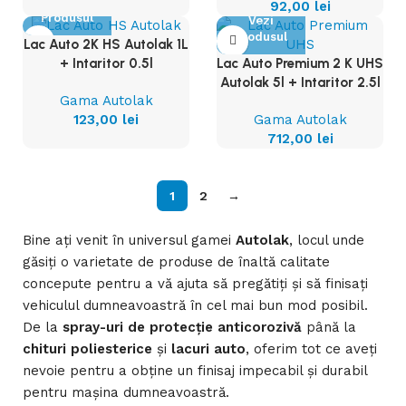
Vezi
92,00
lei
Produsul
Vezi
Produsul
Lac Auto 2K HS Autolak 1L
Lac Auto Premium 2 K UHS
+ Intaritor 0.5l
Autolak 5l + Intaritor 2.5l
Gama Autolak
Gama Autolak
123,00
lei
712,00
lei
1
2
→
Bine ați venit în universul gamei
Autolak
, locul unde
găsiți o varietate de produse de înaltă calitate
concepute pentru a vă ajuta să pregătiți și să finisați
vehiculul dumneavoastră în cel mai bun mod posibil.
De la
spray-uri de protecție anticorozivă
până la
chituri poliesterice
și
lacuri auto
, oferim tot ce aveți
nevoie pentru a obține un finisaj impecabil și durabil
pentru mașina dumneavoastră.