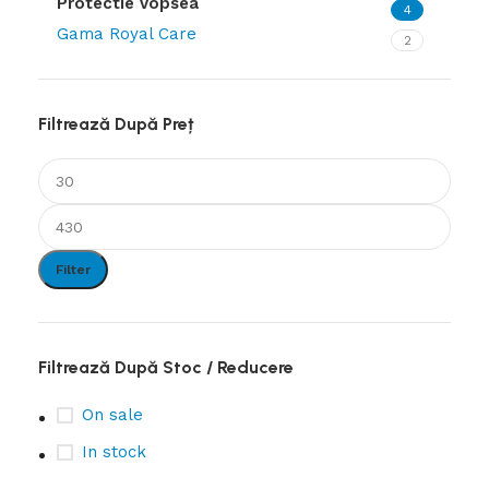
Protectie vopsea
4
Gama Royal Care
2
Filtrează După Preț
Filter
Filtrează După Stoc / Reducere
On sale
In stock