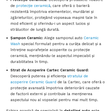
de
protecție ceramică
, care oferă o barieră
rezistentă împotriva elementelor, murdăriei și
zgârieturilor, protejând vopseaua mașinii tale în
mod eficient și oferindu-i un aspect lucios și
strălucitor de lungă durată.
Șampon Ceramic:
Alege samponul auto
Ceramic
Wash
special formulat pentru a curăța delicat și a
întreține suprafețele acoperite cu protecție
ceramică, menținându-le aspectul impecabil și
durabilitatea în timp.
Strat de Acoperire Cartec Ceramic Guard:
Descoperă puterea și eficiența
stratului de
acoperire Ceramic Guard
de la Cartec, care oferă o
protecție avansată împotriva deteriorării cauzate
de factorii externi și contribuie la menținerea
aspectului nou al vopselei pentru mai mult timp.
Echipa noastră de specialiști în
detailing auto
este