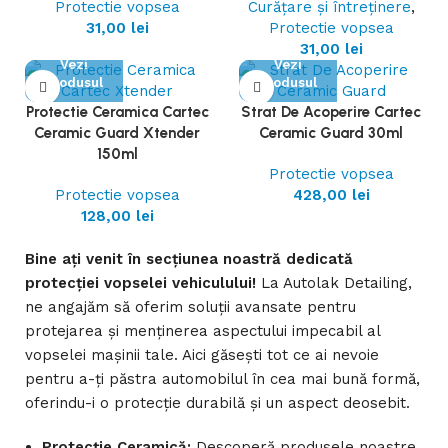
Protectie vopsea
Curățare și întreținere
,
31,00
lei
Protectie vopsea
31,00
lei
Vezi
Vezi
Produsul
Produsul
Protectie Ceramica Cartec
Strat De Acoperire Cartec
Ceramic Guard Xtender
Ceramic Guard 30ml
150ml
Protectie vopsea
Protectie vopsea
428,00
lei
128,00
lei
Bine ați venit în secțiunea noastră dedicată
protecției vopselei vehiculului!
La Autolak Detailing,
ne angajăm să oferim soluții avansate pentru
protejarea și menținerea aspectului impecabil al
vopselei mașinii tale. Aici găsești tot ce ai nevoie
pentru a-ți păstra automobilul în cea mai bună formă,
oferindu-i o protecție durabilă și un aspect deosebit.
Protecție Ceramică:
Descoperă produsele noastre