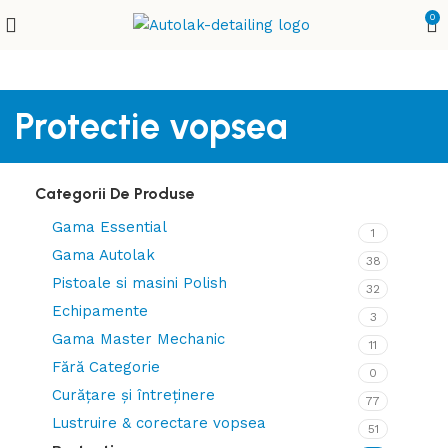
0
Protectie vopsea
Categorii De Produse
Gama Essential
1
Gama Autolak
38
Pistoale si masini Polish
32
Echipamente
3
Gama Master Mechanic
11
Fără Categorie
0
Curățare și întreținere
77
Lustruire & corectare vopsea
51