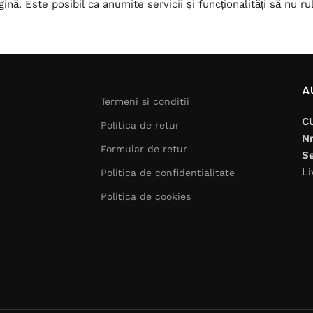
gină. Este posibil ca anumite servicii și funcționalități să nu
A
Termeni si conditii
C
Politica de retur
Nr
Formular de retur
Se
Li
Politica de confidentialitate
Politica de cookies