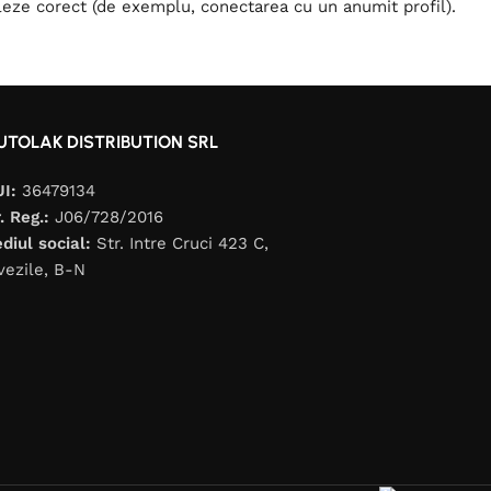
 ruleze corect (de exemplu, conectarea cu un anumit profil).
UTOLAK DISTRIBUTION SRL
UI:
36479134
. Reg.:
J06/728/2016
diul social:
Str. Intre Cruci 423 C,
vezile, B-N