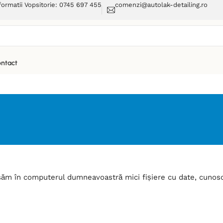
formatii Vopsitorie: 0745 697 455
comenzi@autolak-detailing.ro
ntact
asăm în computerul dumneavoastră mici fișiere cu date, cunosc