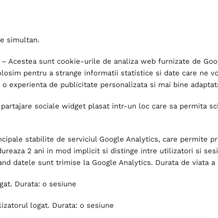
te simultan.
e – Acestea sunt cookie-urile de analiza web furnizate de Goog
folosim pentru a strange informatii statistice si date care ne
or o experienta de publicitate personalizata si mai bine adaptat
artajare sociale widget plasat intr-un loc care sa permita sc
cipale stabilite de serviciul Google Analytics, care permite p
reaza 2 ani in mod implicit si distinge intre utilizatori si sesi
cand datele sunt trimise la Google Analytics. Durata de viata a 
ogat. Durata: o sesiune
izatorul logat. Durata: o sesiune