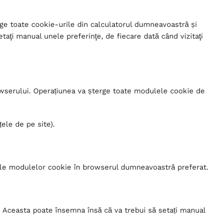
erge toate cookie-urile din calculatorul dumneavoastră și
taţi manual unele preferinţe, de fiecare dată când vizitaţi
rowserului. Operațiunea va șterge toate modulele cookie de
ele de pe site).
tările modulelor cookie în browserul dumneavoastră preferat.
 Aceasta poate însemna însă că va trebui să setați manual