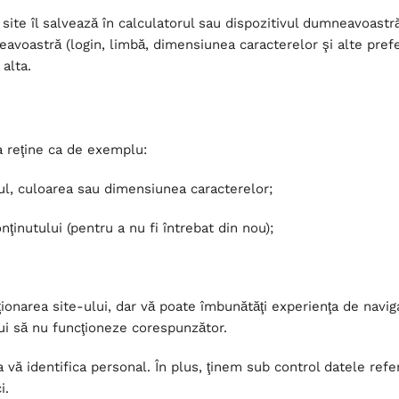
ite îl salvează în calculatorul sau dispozitivul dumneavoastră m
eavoastră (login, limbă, dimensiunea caracterelor şi alte prefer
 alta.
a reţine ca de exemplu:
ul, culoarea sau dimensiunea caracterelor;
ţinutului (pentru a nu fi întrebat din nou);
ionarea site-ului, dar vă poate îmbunătăţi experienţa de naviga
lui să nu funcţioneze corespunzător.
 a vă identifica personal. În plus, ţinem sub control datele re
i.