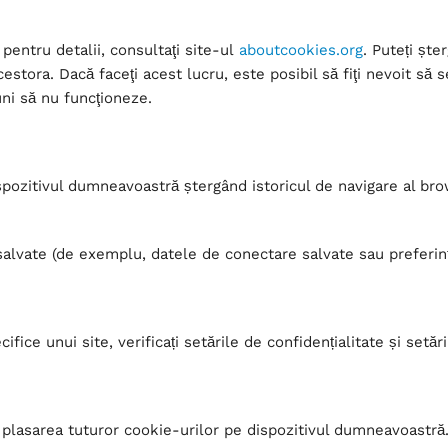
pentru detalii, consultaţi site-ul
aboutcookies.org
. Puteți șt
tora. Dacă faceţi acest lucru, este posibil să fiţi nevoit să se
uni să nu funcţioneze.
ispozitivul dumneavoastră ștergând istoricul de navigare al b
salvate (de exemplu, datele de conectare salvate sau preferinț
fice unui site, verificați setările de confidențialitate și se
plasarea tuturor cookie-urilor pe dispozitivul dumneavoastră.