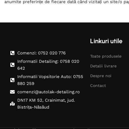
anumite preferințe de fiecare dată când vizitați un site/o pa
Linkuri utile
Comenzi: 0752 020 776
Toate produsele
Informatii Detailing: 0758 020
Detalii livrare
642
Despre noi
Informatii Vopsitorie Auto: 0755
880 259
Contact
comenzi@autolak-detailing.ro
DN17 KM 52, Crainimat, jud.
Bistrița-Năsăud