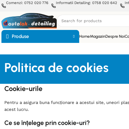
Comenzi: 0752 020 776
Informatii Detailing: 0758 020 642
In
Produse
Home
Magazin
Despre Noi
Co
Politica de cookies
Cookie-urile
Pentru a asigura buna funcționare a acestui site, uneori pl
acest lucru.
Ce se înțelege prin cookie-uri?