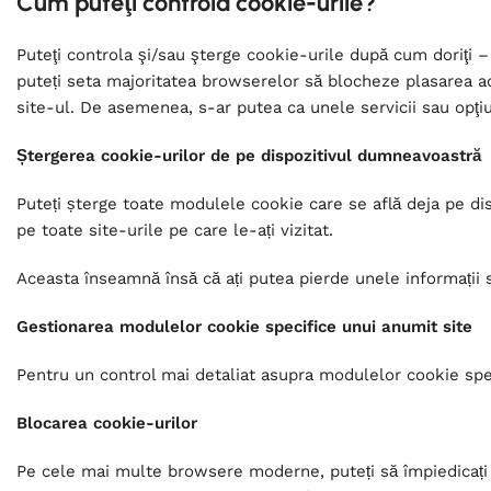
Cum puteţi controla cookie-urile?
Puteţi controla şi/sau şterge cookie-urile după cum doriţi – 
puteți seta majoritatea browserelor să blocheze plasarea aces
site-ul. De asemenea, s-ar putea ca unele servicii sau opţi
Ștergerea cookie-urilor de pe dispozitivul dumneavoastră
Puteți șterge toate modulele cookie care se află deja pe d
pe toate site-urile pe care le-ați vizitat.
Aceasta înseamnă însă că ați putea pierde unele informații 
Gestionarea modulelor cookie specifice unui anumit site
Pentru un control mai detaliat asupra modulelor cookie speci
Blocarea cookie-urilor
Pe cele mai multe browsere moderne, puteți să împiedicați 