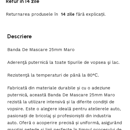
Retur în 14 zile
Returnarea
produsele
în
14 zile
fără
explicații
.
Descriere
Banda De Mascare 25mm Maro
Aderenţă puternică la toate tipurile de vopsea şi lac.
Rezistenţă la temperaturi de până la 80°С.
Fabricată din materiale durabile și cu o adeziune
puternică, această Banda De Mascare 25mm Maro
rezistă la utilizare intensivă și la diferite condiții de
vopsire. Este o alegere ideală pentru atelierele auto,
pasionații de bricolaj și profesioniștii din industria
auto. Oferă o acoperire precisă și uniformă, asigurând
margini netede și linii perfecte în timpul procesului de