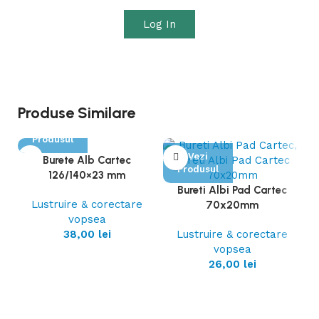
Log In
Produse Similare
Vezi
Produsul
Vezi
Burete Alb Cartec
Produsul
126/140×23 mm
Bureti Albi Pad Cartec
Lustruire & corectare
70x20mm
vopsea
38,00
lei
Lustruire & corectare
vopsea
26,00
lei