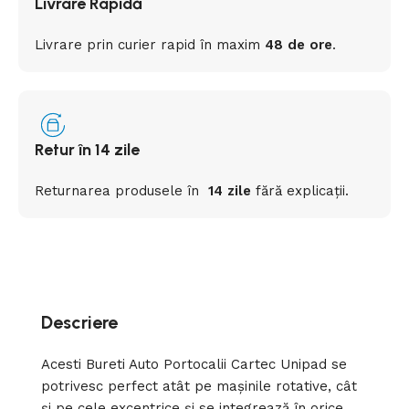
Livrare Rapidă
Livrare prin curier rapid
în
maxim
48 de ore
.
Retur în 14 zile
Returnarea
produsele
în
14 zile
fără
explicații
.
Descriere
Acesti Bureti Auto Portocalii Cartec Unipad se
potrivesc perfect atât pe mașinile rotative, cât
și pe cele excentrice și se integrează în orice