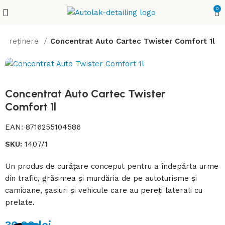
0
 întreținere
Concentrat Auto Cartec Twister Comfort 1l
Concentrat Auto Cartec Twister
Comfort 1l
EAN:
8716255104586
SKU:
1407/1
Un produs de curățare conceput pentru a îndepărta urme
din trafic, grăsimea și murdăria de pe autoturisme și
camioane, șasiuri și vehicule care au pereți laterali cu
prelate.
36,00
lei