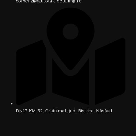
comenzi@autolak-detailing.ro
DN17 KM 52, Crainimat, jud. Bistrița-Năsăud