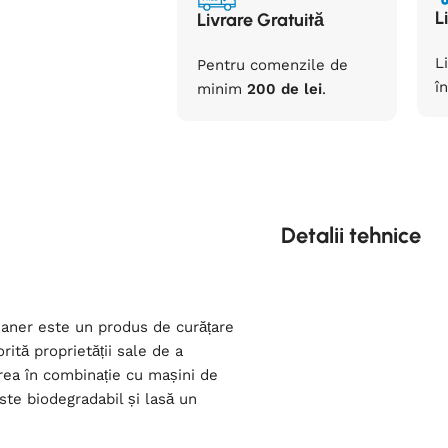
L
Livrare Gratuită
L
Pentru comenzile de
în
minim
200 de lei
.
Detalii tehnice
aner este un produs de curățare
ită proprietății sale de a
rea în combinație cu mașini de
ste biodegradabil și lasă un