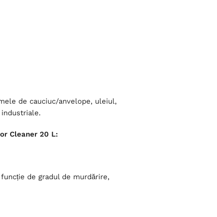
mele de cauciuc/anvelope, uleiul,
industriale.
oor Cleaner 20 L:
n funcție de gradul de murdărire,