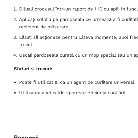
Diluați produsul într-un raport de 1:10 cu apă, în func
Aplicați soluția pe pardoseala ce urmează a fi curăța
recipient de măsurare.
Lăsați să acționeze pentru câteva momente, apoi frec
frecat.
Uscați pardoseala curată cu un mop special sau un ap
Sfaturi și trucuri:
Poate fi utilizat și ca un agent de curățare universal.
Utilizarea apei calde sporește eficiența curățării.
Recenzii