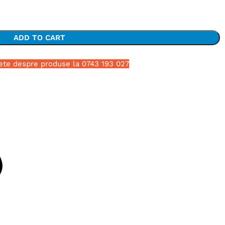
ADD TO CART
ete despre produse la 0743 193 027