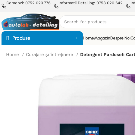
Comenzi: 0752 020 776
Informatii Detailing: 0758 020 642
In
Produse
Home
Magazin
Despre Noi
Co
Home
Curățare și întreținere
Detergent Pardoseli Car