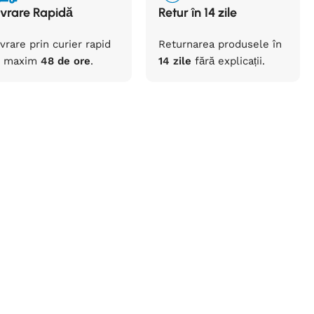
ivrare Rapidă
Retur în 14 zile
ivrare prin curier rapid
Returnarea
produsele
în
maxim
48 de ore
.
14 zile
fără
explicații
.