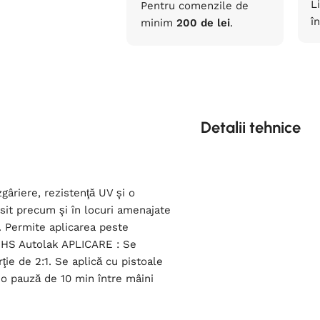
L
Pentru comenzile de
în
minim
200 de lei
.
Detalii tehnice
gâriere, rezistenţă UV şi o
psit precum şi în locuri amenajate
. Permite aplicarea peste
o HS Autolak APLICARE : Se
ţie de 2:1. Se aplică cu pistoale
 o pauză de 10 min între mâini