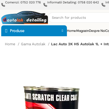
Comenzi: 0752 020 776
Informatii Detailing: 0758 020 642
In
Produse
Home
Magazin
Despre Noi
Co
Home
Gama Autolak
Lac Auto 2K HS Autolak 1L + Inta