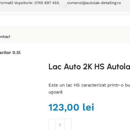
formatii Vopsitorie: 0745 697 455
comenzi@autolak-detailing.ro
ntact
ritor 0.5l
Lac Auto 2K HS Autolak
Este un lac HS caracterizat printr-o bun
uşoară
123,00
lei