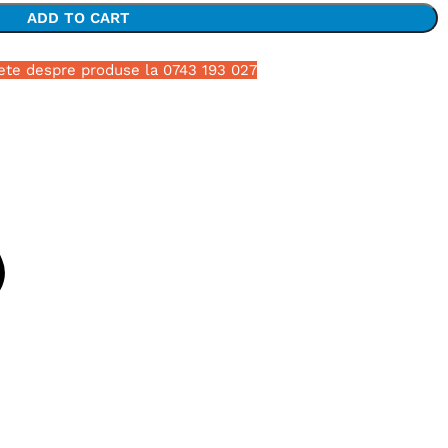
ADD TO CART
ete despre produse la 0743 193 027