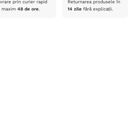
ivrare prin curier rapid
Returnarea
produsele
în
maxim
48 de ore
.
14 zile
fără
explicații
.