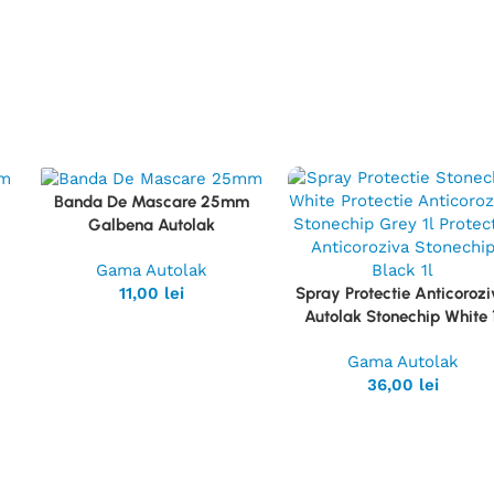
Banda De Mascare 25mm
Vezi
Galbena Autolak
Produsul
Gama Autolak
11,00
lei
Spray Protectie Anticoroz
Vezi
Autolak Stonechip White 1
Produsul
Gama Autolak
36,00
lei