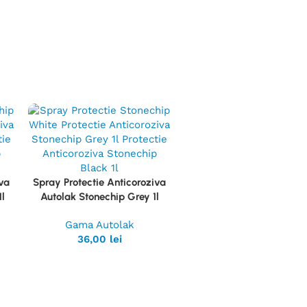
iva
Spray Protectie Anticoroziva
Vezi
l
Autolak Stonechip Grey 1l
Produsul
Gama Autolak
36,00
lei
Chit Poliesteric cu Fibră
Vezi
Sticlă Autolak Putty Gla
Produsul
Green 3kg