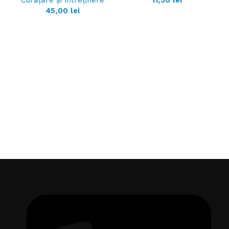
45,00
lei