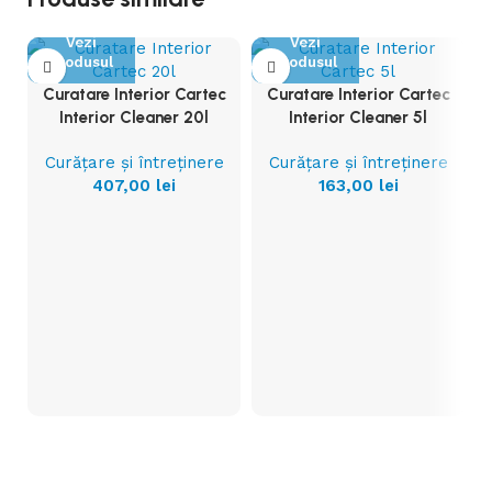
Vezi
Vezi
Produsul
Produsul
Curatare Interior Cartec
Curatare Interior Cartec
Interior Cleaner 20l
Interior Cleaner 5l
Curățare și întreținere
Curățare și întreținere
407,00
lei
163,00
lei
i