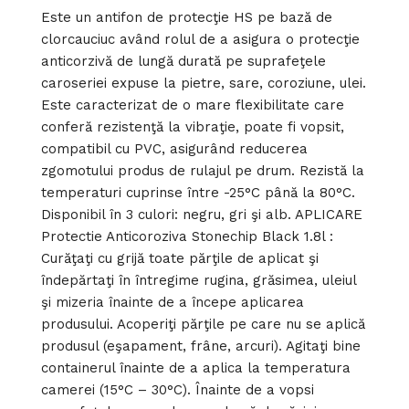
Este un antifon de protecţie HS pe bază de
clorcauciuc având rolul de a asigura o protecţie
anticorzivă de lungă durată pe suprafeţele
caroseriei expuse la pietre, sare, coroziune, ulei.
Este caracterizat de o mare flexibilitate care
conferă rezistenţă la vibraţie, poate fi vopsit,
compatibil cu PVC, asigurând reducerea
zgomotului produs de rulajul pe drum. Rezistă la
temperaturi cuprinse între -25°C până la 80°C.
Disponibil în 3 culori: negru, gri şi alb. APLICARE
Protectie Anticoroziva Stonechip Black 1.8l :
Curăţaţi cu grijă toate părţile de aplicat şi
îndepărtaţi în întregime rugina, grăsimea, uleiul
şi mizeria înainte de a începe aplicarea
produsului. Acoperiţi părţile pe care nu se aplică
produsul (eşapament, frâne, arcuri). Agitaţi bine
containerul înainte de a aplica la temperatura
camerei (15°C – 30°C). Înainte de a vopsi