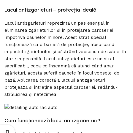
Lacul
a
ntizgarieturi –
p
rotecția
i
deală
Lacul antizgarieturi reprezintă un pas esențial în
eliminarea zgârieturilor și în protejarea caroseriei
împotriva daunelor minore. Acest strat special
funcționează ca o barieră de protecție, absorbând
impactul zgârieturilor și păstrând vopseaua de sub el în
stare impecabilă. Lacul antizgarieturi este un strat
sacrificabil, ceea ce înseamnă că atunci când apar
zgârieturi, acesta suferă daunele în locul vopselei de
bază. Aplicarea corectă a lacului antizgarieturi
protejează și întreține aspectul caroseriei, redându-i
strălucirea și netezimea.
Cum funcționează lacul antizgarieturi?