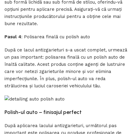
sub formă lichidă sau sub formă de stilou, oferindu-vă
opțiuni pentru aplicare precisă. Asigurați-vă că urmați
instrucțiunile producătorului pentru a obține cele mai
bune rezultate.
Pasul 4
: Polisarea finală cu polish auto
După ce lacul antizgarieturi s-a uscat complet, urmează
un pas important: polisarea finală cu un polish auto de
înaltă calitate. Acest produs conține agenți de lustruire
care vor netezi zgarieturile minore și vor elimina
imperfecțiunile. În plus, polish-ul auto va reda
strălucirea și luciul caroseriei vehiculului tău.
Polish-ul
a
uto –
f
inisajul
p
erfect
După aplicarea lacului antizgarieturi, următorul pas
important este polisarea cu produse profesionale de