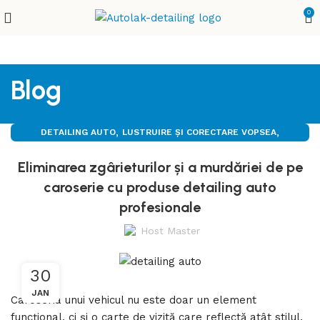
0
Blog
,
,
DETAILING AUTO
LUSTRUIRE ȘI CORECTARE VOPSEA
POLISH AUTO
Eliminarea zgârieturilor și a murdăriei de pe
caroserie cu produse detailing auto
profesionale
Host Master
30
JAN
Caroseria unui vehicul nu este doar un element
funcțional, ci și o carte de vizită care reflectă atât stilul,