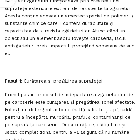
Lacul antizgarieturi funcționează prin crearea unei
suprafețe exterioare extrem de rezistente la zgârieturi.
Acesta conține adesea un amestec special de polimeri și
substanțe chimice care îi conferă durabilitate și
capacitatea de a rezista zgârieturilor. Atunci când un
obiect sau un element aspru lovește caroseria, lacul
antizgarieturi preia impactul, protejând vopseaua de sub
el.
Pasul 1
: Curățarea și pregătirea suprafeței
Primul pas în procesul de indepartare a zgarieturilor de
pe caroserie este curățarea și pregătirea zonei afectate.
Folosiți un detergent auto de înaltă calitate și apă caldă
pentru a îndepărta murdăria, praful și contaminanții de
pe suprafața caroseriei. După curățare, clătiți bine și
uscați complet zona pentru a vă asigura că nu rămâne
umiditate.