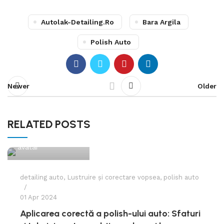
Autolak-Detailing.ro
Bara Argila
Polish Auto
Newer
Older
RELATED POSTS
0
host master
detailing auto
,
Lustruire și corectare vopsea
,
polish auto
01 Apr 2024
Aplicarea corectă a polish-ului auto: Sfaturi