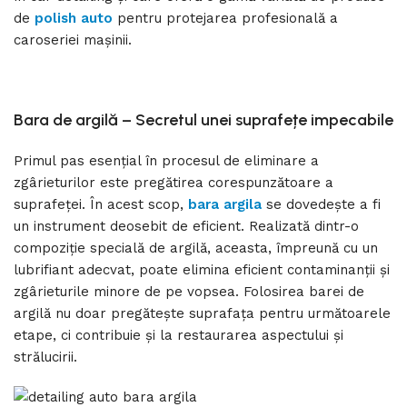
de
polish auto
pentru protejarea profesională a
caroseriei mașinii.
Bara de
a
rgilă – Secretul unei
s
uprafețe
i
mpecabile
Primul pas esențial în procesul de eliminare a
zgârieturilor este pregătirea corespunzătoare a
suprafeței. În acest scop,
bara argila
se dovedește a fi
un instrument deosebit de eficient. Realizată dintr-o
compoziție specială de argilă, aceasta, împreună cu un
lubrifiant adecvat, poate elimina eficient contaminanții și
zgârieturile minore de pe vopsea. Folosirea barei de
argilă nu doar pregătește suprafața pentru următoarele
etape, ci contribuie și la restaurarea aspectului și
strălucirii.