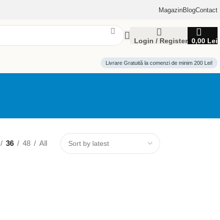
Magazin
Blog
Contact
Login / Register
0,00
Lei
Livrare Gratuită la comenzi de minim 200 Lei!
36
48
All