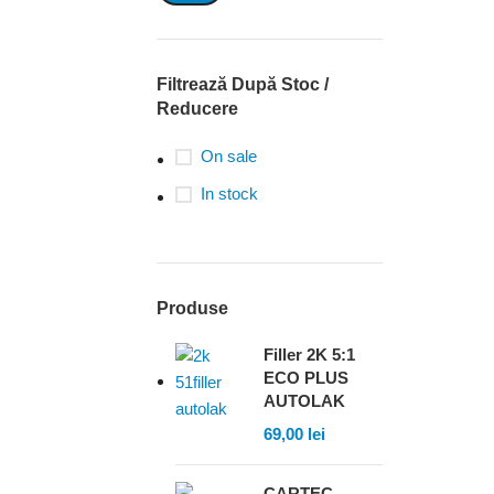
Filtrează După Stoc /
Reducere
On sale
In stock
Produse
Filler 2K 5:1
ECO PLUS
AUTOLAK
69,00
lei
CARTEC