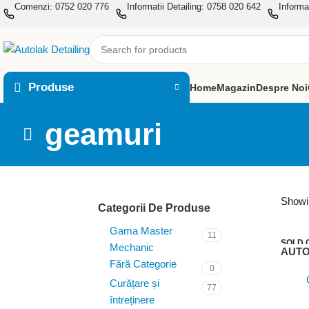
Comenzi: 0752 020 776
Informatii Detailing: 0758 020 642
Informa
Produse
Home
Magazin
Despre Noi
geamuri
Showin
Categorii De Produse
Gama Master
11
SOLD 
Mechanic
AUTO
V
Fără Categorie
0
Prod
Curățare și
77
întreținere