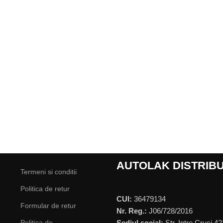
AUTOLAK DISTRIBU
Termeni si conditii
Politica de retur
CUI:
36479134
Formular de retur
Nr. Reg.:
J06/728/2016
Politica de
Sediul social:
Str. Intre Cruci 42