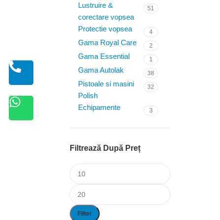
Lustruire &
51
corectare vopsea
Protectie vopsea
4
Gama Royal Care
2
Gama Essential
1
Gama Autolak
38
Pistoale si masini
32
Polish
Echipamente
3
Filtrează După Preț
Filter