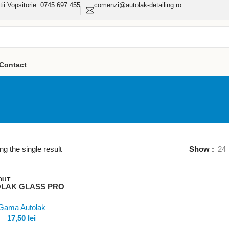
tii Vopsitorie: 0745 697 455
comenzi@autolak-detailing.ro
Contact
g the single result
Show
24
OUT
LAK GLASS PRO
ezi
usul
Gama Autolak
17,50
lei