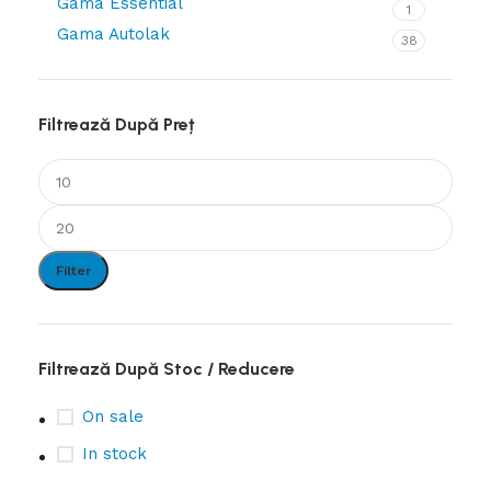
Gama Essential
1
Gama Autolak
38
Filtrează După Preț
Filter
Filtrează După Stoc / Reducere
On sale
In stock