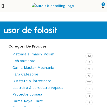
0
usor de folosit
Categorii De Produse
Pistoale si masini Polish
32
Echipamente
3
Gama Master Mechanic
11
Fără Categorie
0
Curățare și întreținere
77
Lustruire & corectare vopsea
51
Protectie vopsea
4
Gama Royal Care
2