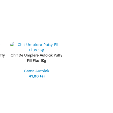
tty
Chit De Umplere Autolak Putty
Vezi
Fill Plus 1Kg
Produsul
Gama Autolak
41,00
lei
Lac Auto 2K HS Autolak 1
Vezi
Intaritor 0.5l
Produsul
Gama Autolak