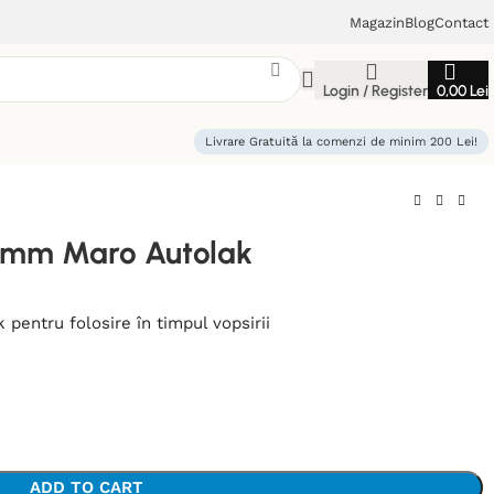
Magazin
Blog
Contact
Login / Register
0,00
Lei
Livrare Gratuită la comenzi de minim 200 Lei!
8mm Maro Autolak
entru folosire în timpul vopsirii
ADD TO CART