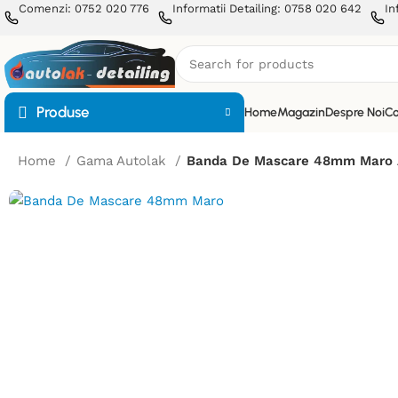
Comenzi: 0752 020 776
Informatii Detailing: 0758 020 642
In
Produse
Home
Magazin
Despre Noi
Co
Home
Gama Autolak
Banda De Mascare 48mm Maro 