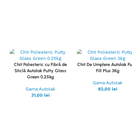
Chit Poliesteric cu Fibră de
Chit De Umplere Autolak Pu
Vezi
Vezi
Sticlă Autolak Putty Glass
Fill Plus 3Kg
Produsul
Produsul
Green 0.25kg
Gama Autolak
Gama Autolak
82,00
lei
31,00
lei