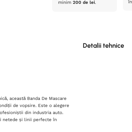
în
minim
200 de lei
.
Detalii tehnice
rnică, această Banda De Mascare
ondiții de vopsire. Este o alegere
ofesioniștii din industria auto.
 netede și linii perfecte în