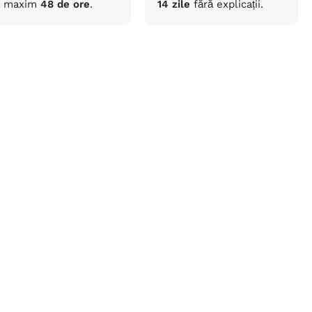
maxim
48 de ore
.
14 zile
fără
explicații
.