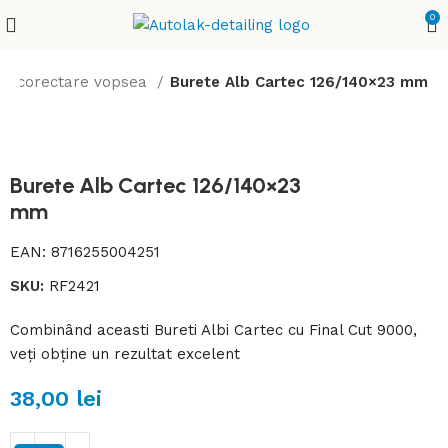
0
e & corectare vopsea
Burete Alb Cartec 126/140×23 mm
Burete Alb Cartec 126/140×23
mm
EAN:
8716255004251
SKU:
RF2421
Combinând aceasti Bureti Albi Cartec cu Final Cut 9000,
veți obține un rezultat excelent
38,00
lei