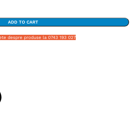
ADD TO CART
ete despre produse la 0743 193 027