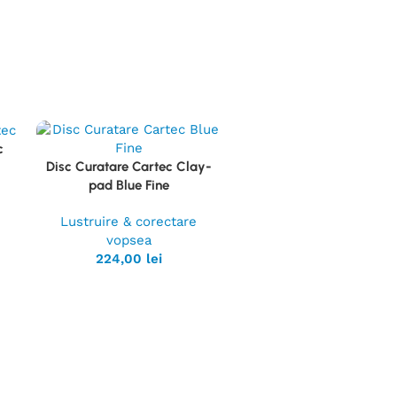
c
Disc Curatare Cartec Clay-
Vezi
pad Blue Fine
Produsul
Lustruire & corectare
vopsea
224,00
lei
Bara Argila Cartec Clay
Vezi
Albastru 200gr
Produsul
Lustruire & corectar
vopsea