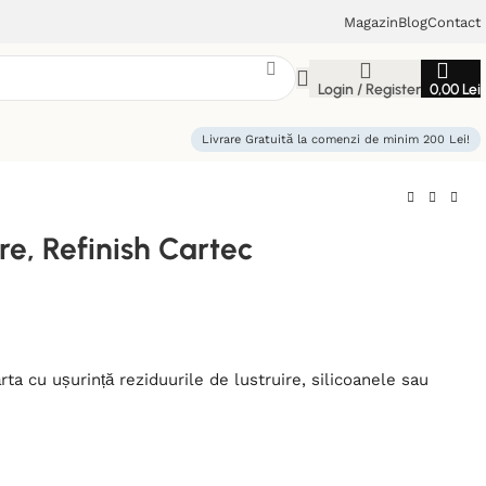
Magazin
Blog
Contact
Login / Register
0,00
Lei
Livrare Gratuită la comenzi de minim 200 Lei!
e, Refinish Cartec
rta cu ușurință reziduurile de lustruire, silicoanele sau