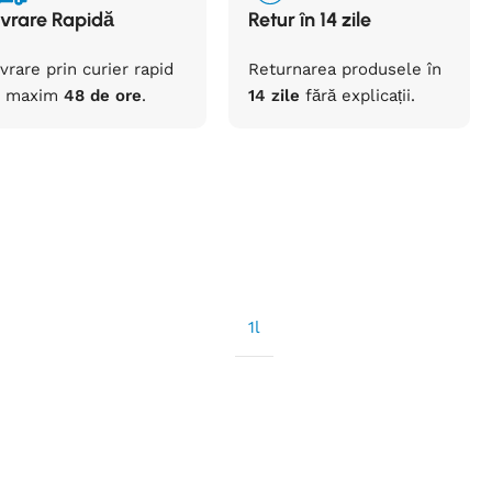
ivrare Rapidă
Retur în 14 zile
ivrare prin curier rapid
Returnarea
produsele
în
maxim
48 de ore
.
14 zile
fără
explicații
.
1l