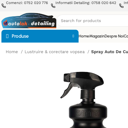
Comenzi: 0752 020 776
Informatii Detailing: 0758 020 642
In
Produse
Home
Magazin
Despre Noi
Co
Home
Lustruire & corectare vopsea
Spray Auto De Cur