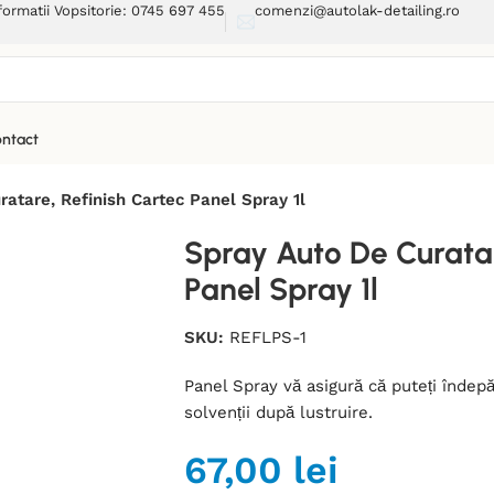
formatii Vopsitorie: 0745 697 455
comenzi@autolak-detailing.ro
ntact
atare, Refinish Cartec Panel Spray 1l
Spray Auto De Curatar
Panel Spray 1l
SKU:
REFLPS-1
Panel Spray vă asigură că puteți îndepă
solvenții după lustruire.
67,00
lei