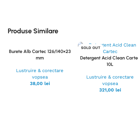
Produse Similare
SOLD OUT
Burete Alb Cartec 126/140×23
Vezi
mm
Detergent Acid Clean Carte
Produsul
Vezi
10L
Produsul
Lustruire & corectare
vopsea
Lustruire & corectare
38,00
lei
vopsea
321,00
lei