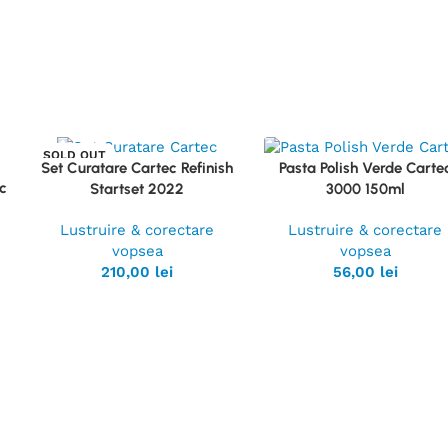
SOLD OUT
Set Curatare Cartec Refinish
Pasta Polish Verde Carte
Vezi
Vezi
c
Startset 2022
3000 150ml
Produsul
Produsul
Lustruire & corectare
Lustruire & corectare
vopsea
vopsea
210,00
lei
56,00
lei