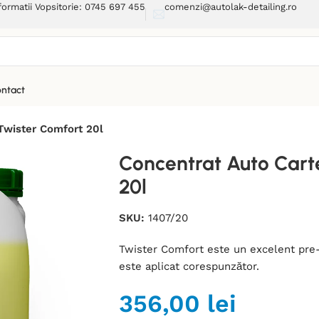
formatii Vopsitorie: 0745 697 455
comenzi@autolak-detailing.ro
ntact
Twister Comfort 20l
Concentrat Auto Cart
20l
SKU:
1407/20
Twister Comfort este un excelent pre-
este aplicat corespunzător.
356,00
lei