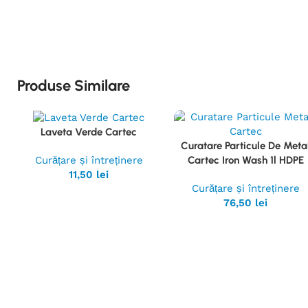
Produse Similare
Laveta Verde Cartec
Vezi
Curatare Particule De Meta
Produsul
Vezi
Curățare și întreținere
Cartec Iron Wash 1l HDPE
Produsul
11,50
lei
Curățare și întreținere
76,50
lei