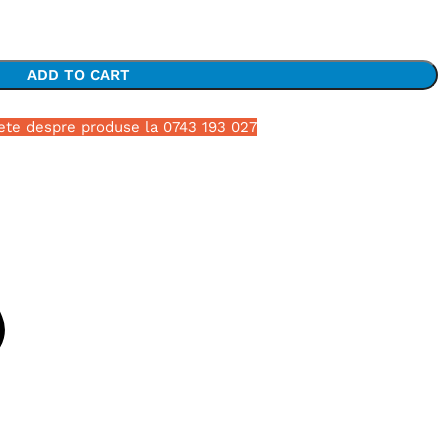
ADD TO CART
ete despre produse la 0743 193 027