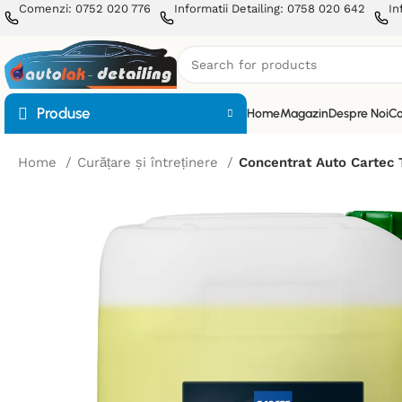
Comenzi: 0752 020 776
Informatii Detailing: 0758 020 642
In
Produse
Home
Magazin
Despre Noi
Co
Home
Curățare și întreținere
Concentrat Auto Cartec 