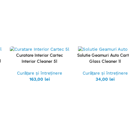
Curatare Interior Cartec
Solutie Geamuri Auto Car
Vezi
Vezi
l
Interior Cleaner 5l
Glass Cleaner 1l
Produsul
Produsul
Curățare și întreținere
Curățare și întreținere
163,00
lei
34,00
lei