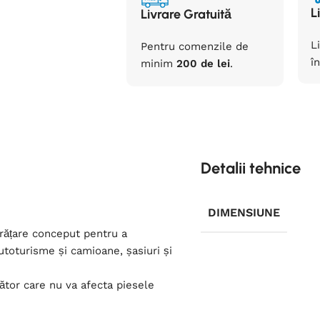
L
Livrare Gratuită
L
Pentru comenzile de
în
minim
200 de lei
.
Detalii tehnice
DIMENSIUNE
rățare conceput pentru a
utoturisme și camioane, șasiuri și
ător care nu va afecta piesele