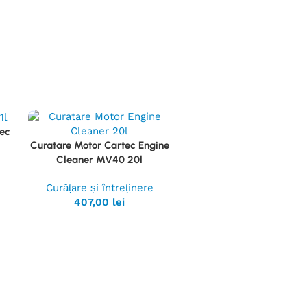
tec
Curatare Motor Cartec Engine
Vezi
Cleaner MV40 20l
Produsul
Curățare și întreținere
407,00
lei
Solutie Interior Cartec D
Vezi
Fresh 1l
Produsul
Curățare și întreținer