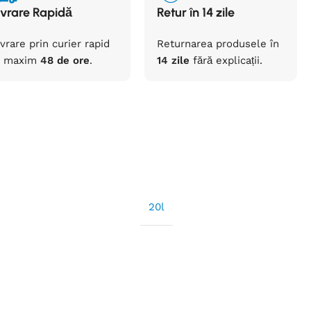
ivrare Rapidă
Retur în 14 zile
ivrare prin curier rapid
Returnarea
produsele
în
maxim
48 de ore
.
14 zile
fără
explicații
.
20l