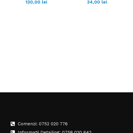
130,00
lei
34,00
lei
Comenzi: 0752 020 776
Informatii Detailing: 0758 020 642