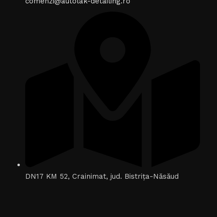
comenzi@autolak-detailing.ro
DN17 KM 52, Crainimat, jud. Bistrița-Năsăud