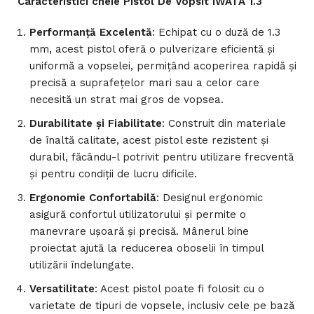
Caracteristici cheie Pistol De Vopsit IWATA 1.3
Performanță Excelentă
: Echipat cu o duză de 1.3
mm, acest pistol oferă o pulverizare eficientă și
uniformă a vopselei, permițând acoperirea rapidă și
precisă a suprafețelor mari sau a celor care
necesită un strat mai gros de vopsea.
Durabilitate și Fiabilitate
: Construit din materiale
de înaltă calitate, acest pistol este rezistent și
durabil, făcându-l potrivit pentru utilizare frecventă
și pentru condiții de lucru dificile.
Ergonomie Confortabilă
: Designul ergonomic
asigură confortul utilizatorului și permite o
manevrare ușoară și precisă. Mânerul bine
proiectat ajută la reducerea oboselii în timpul
utilizării îndelungate.
Versatilitate
: Acest pistol poate fi folosit cu o
varietate de tipuri de vopsele, inclusiv cele pe bază