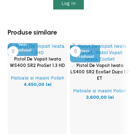
Log In
Produse similare
Vezi
Produsul
Vezi
Produsul
Pistol De Vopsit Iwata
WS400 SR2 ProSet 1.3 HD
Pistol De Vopsit Iwata
LS400 SR2 EcoSet Duza 1.3
Pistoale si masini Polish
ET
4.450,00
lei
Pistoale si masini Polish
Pi
3.600,00
lei