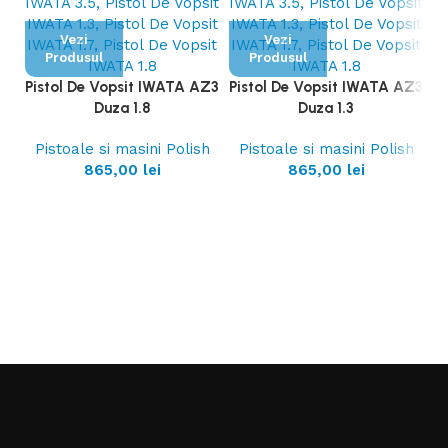
Vezi
Vezi
Produsul
Produsul
Pistol De Vopsit IWATA AZ3
Pistol De Vopsit IWATA AZ3
Duza 1.8
Duza 1.3
Pistoale si masini Polish
Pistoale si masini Polish
865,00
lei
865,00
lei
Pi