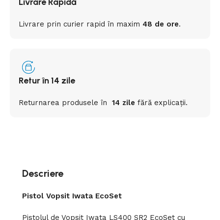
Livrare Rapidă
Livrare prin curier rapid
în
maxim
48 de ore
.
Retur în 14 zile
Returnarea
produsele
în
14 zile
fără
explicații
.
Descriere
Pistol Vopsit Iwata EcoSet
Pistolul de Vopsit Iwata LS400 SR2 EcoSet cu