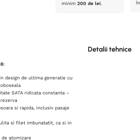
în
minim
200 de lei
.
Detalii tehnice
.8:
in design de ultima generatie cu
 oboseala
itate SATA ridicata constanta –
 rezerva
soara si rapida, inclusiv pasaje
ita si filet imbunatatit, ca si in
i de atomizare