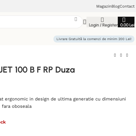
Magazin
Blog
Contact
Login / Register
0,00
Lei
Livrare Gratuită la comenzi de minim 200 Lei!
 JET 100 B F RP Duza
zat ergonomic in design de ultima generatie cu dimensiuni
u fara oboseala
ock