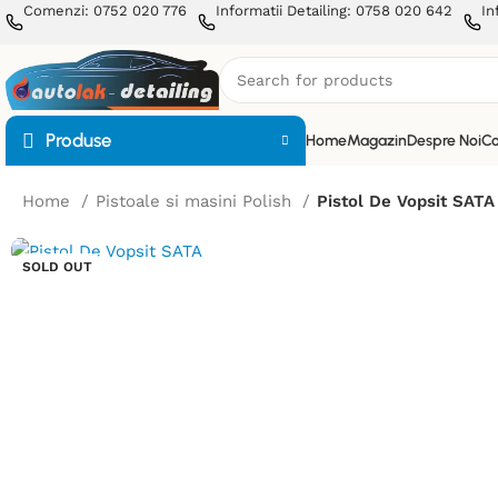
Comenzi: 0752 020 776
Informatii Detailing: 0758 020 642
In
Produse
Home
Magazin
Despre Noi
Co
Home
Pistoale si masini Polish
Pistol De Vopsit SATA
SOLD OUT