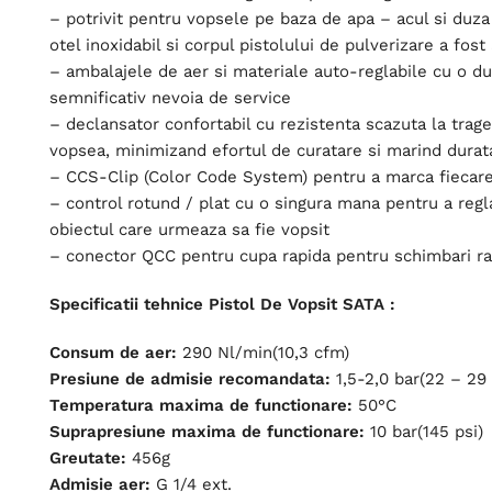
– potrivit pentru vopsele pe baza de apa – acul si duza
otel inoxidabil si corpul pistolului de pulverizare a fost
– ambalajele de aer si materiale auto-reglabile cu o du
semnificativ nevoia de service
– declansator confortabil cu rezistenta scazuta la trage
vopsea, minimizand efortul de curatare si marind durata
– CCS-Clip (Color Code System) pentru a marca fiecare 
– control rotund / plat cu o singura mana pentru a regl
obiectul care urmeaza sa fie vopsit
– conector QCC pentru cupa rapida pentru schimbari ra
Specificatii tehnice Pistol De Vopsit SATA :
Consum de aer:
290 Nl/min(10,3 cfm)
Presiune de admisie recomandata:
1,5-2,0 bar(22 – 29 
Temperatura maxima de functionare:
50°C
Suprapresiune maxima de functionare:
10 bar(145 psi)
Greutate:
456g
Admisie aer:
G 1/4 ext.