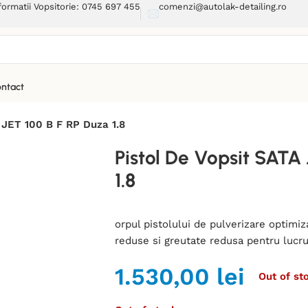
formatii Vopsitorie: 0745 697 455
comenzi@autolak-detailing.ro
ntact
 JET 100 B F RP Duza 1.8
Pistol De Vopsit SATA
1.8
orpul pistolului de pulverizare optimi
reduse si greutate redusa pentru lucr
1.530,00
lei
Out of st