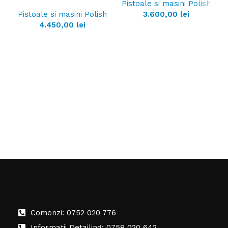
Pistoale si masini Polish
Pistoale si masini Polish
3.600,00
lei
4.450,00
lei
Comenzi: 0752 020 776
Informatii Detailing: 0758 020 642