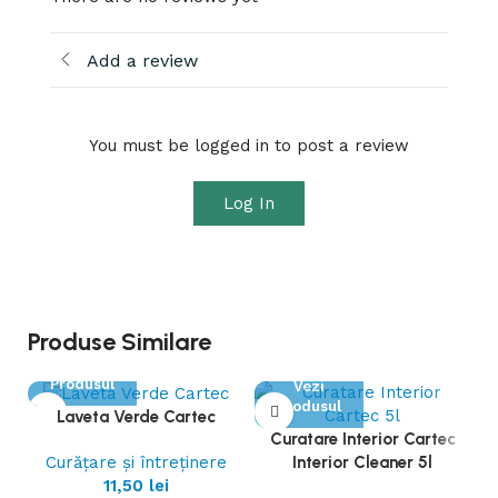
Add a review
You must be logged in to post a review
Log In
Produse Similare
Vezi
Produsul
Vezi
Produsul
Laveta Verde Cartec
Curatare Interior Cartec
Curățare și întreținere
Interior Cleaner 5l
11,50
lei