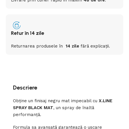
Livrare prin curier rapid
în
maxim
48 de ore
.
Retur în 14 zile
Returnarea
produsele
în
14 zile
fără
explicații
.
Descriere
Obține un finisaj negru mat impecabil cu
X.LINE
SPRAY BLACK MAT
, un spray de înaltă
performanță.
Formula sa avansată garantează o uscare