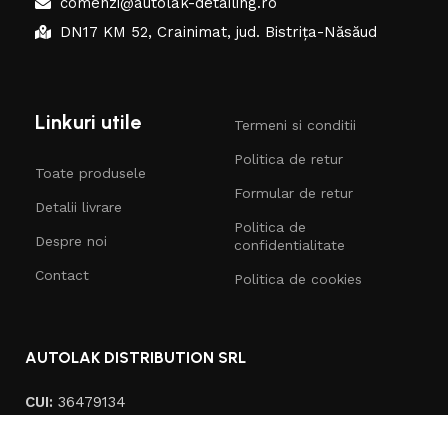
comenzi@autolak-detailing.ro
DN17 KM 52, Crainimat, jud. Bistrița-Năsăud
Linkuri utile
Termeni si conditii
Politica de retur
Toate produsele
Formular de retur
Detalii livrare
Politica de
Despre noi
confidentialitate
Contact
Politica de cookies
AUTOLAK DISTRIBUTION SRL
CUI:
36479134
Nr. Reg.:
J06/728/2016