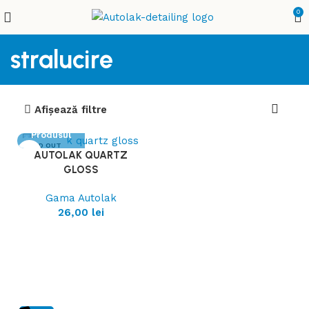
0
stralucire
Afișează filtre
Vezi
Produsul
SOLD OUT
AUTOLAK QUARTZ
GLOSS
Gama Autolak
26,00
lei