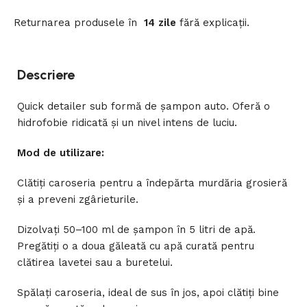
Returnarea
produsele
în
14 zile
fără
explicații
.
Descriere
Quick detailer sub formă de șampon auto. Oferă o
hidrofobie ridicată și un nivel intens de luciu.
Mod de utilizare:
Clătiți caroseria pentru a îndepărta murdăria grosieră
și a preveni zgârieturile.
Dizolvați 50–100 ml de șampon în 5 litri de apă.
Pregătiți o a doua găleată cu apă curată pentru
clătirea lavetei sau a buretelui.
Spălați caroseria, ideal de sus în jos, apoi clătiți bine