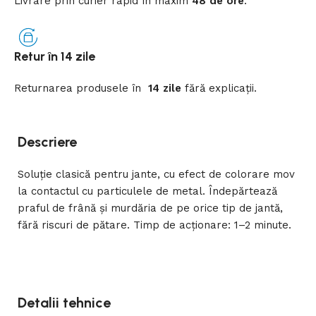
Livrare prin curier rapid
în
maxim
48 de ore
.
Retur în 14 zile
Returnarea
produsele
în
14 zile
fără
explicații
.
Descriere
Soluție clasică pentru jante, cu efect de colorare mov
la contactul cu particulele de metal. Îndepărtează
praful de frână și murdăria de pe orice tip de jantă,
fără riscuri de pătare. Timp de acționare: 1–2 minute.
Detalii tehnice