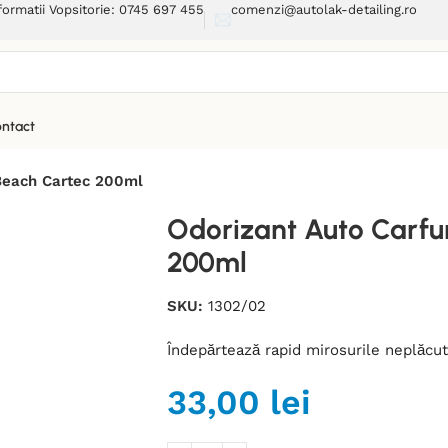
formatii Vopsitorie: 0745 697 455
comenzi@autolak-detailing.ro
ntact
Beach Cartec 200ml
Odorizant Auto Carf
200ml
SKU:
1302/02
Îndepărtează rapid mirosurile neplăcut
33,00
lei