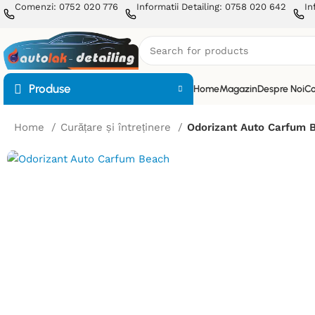
Comenzi: 0752 020 776
Informatii Detailing: 0758 020 642
In
Produse
Home
Magazin
Despre Noi
Co
Home
Curățare și întreținere
Odorizant Auto Carfum 