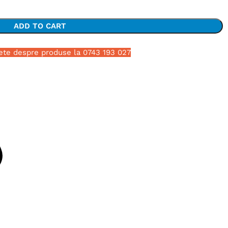
ADD TO CART
ete despre produse la 0743 193 027