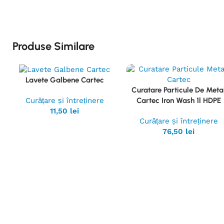
Produse Similare
Lavete Galbene Cartec
Vezi
Curatare Particule De Meta
Produsul
Vezi
Curățare și întreținere
Cartec Iron Wash 1l HDPE
Produsul
11,50
lei
Curățare și întreținere
76,50
lei