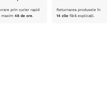
ivrare prin curier rapid
Returnarea
produsele
în
maxim
48 de ore
.
14 zile
fără
explicații
.