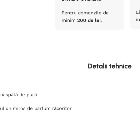
L
Pentru comenzile de
în
minim
200 de lei
.
Detalii tehnice
oaspătă de plajă
cul un miros de parfum răcoritor