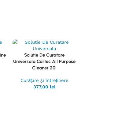
ine
Solutie De Curatare
Vezi
Universala Cartec All Purpose
Produsul
Cleaner 20l
Curățare și întreținere
377,00
lei
Solutie Curatare Univers
Vezi
Cartec All Purpose Cleane
Produsul
Curățare și întreținer