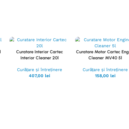
l
Curatare Interior Cartec
Curatare Motor Cartec Eng
Vezi
Vezi
Interior Cleaner 20l
Cleaner MV40 5l
Produsul
Produsul
Curățare și întreținere
Curățare și întreținere
407,00
lei
158,00
lei