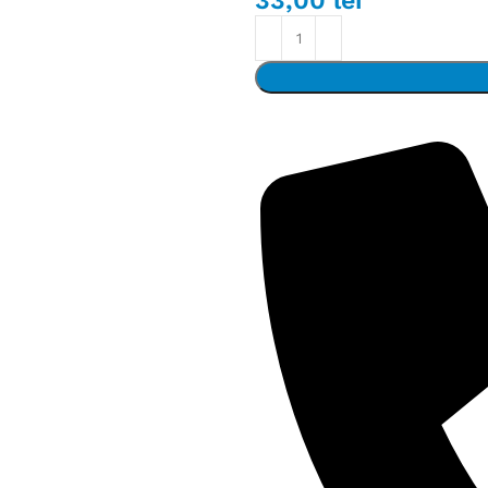
33,00
lei
Detalii 