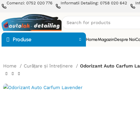
Comenzi: 0752 020 776
Informatii Detailing: 0758 020 642
In
Produse
Home
Magazin
Despre Noi
Co
Home
Curățare și întreținere
Odorizant Auto Carfum L