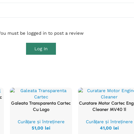
You must be logged in to post a review
Log In
c
Galeata Transparenta Cartec
Curatare Motor Cartec Eng
Vezi
Vezi
Cu Logo
Cleaner MV40 1l
Produsul
Produsul
Curățare și întreținere
Curățare și întreținere
51,00
lei
41,00
lei