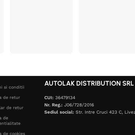
AUTOLAK DISTRIBUTION SRL
i si conditii
ca de retur
CUI:
36479134
Nr. Reg.:
J06/728/2016
ar de retur
Sediul social:
Str. Intre Cruci 423 C, Live
ca de
entialitate
ca de cookies