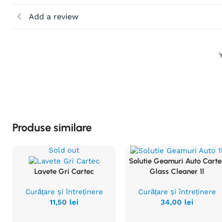
Add a review
Produse similare
Sold out
Solutie Geamuri Auto Carte
Vezi
Lavete Gri Cartec
Glass Cleaner 1l
Produsul
Vezi
Produsul
Curățare și întreținere
Curățare și întreținere
11,50
lei
34,00
lei