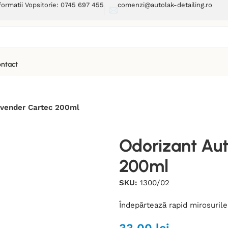
formatii Vopsitorie: 0745 697 455
comenzi@autolak-detailing.ro
ntact
avender Cartec 200ml
Odorizant Au
200ml
SKU:
1300/02
Îndepărtează rapid mirosurile