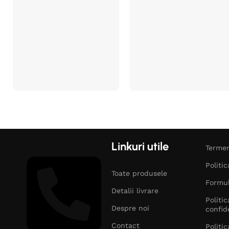
Linkuri utile
Termen
Politi
Toate produsele
Formul
Detalii livrare
Politi
Despre noi
confid
Contact
Politi