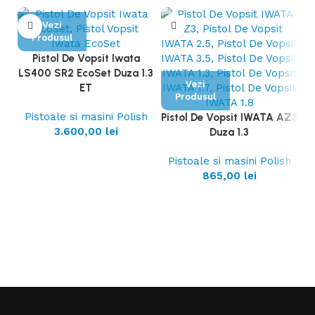
Vezi
Produsul
Pistol De Vopsit Iwata
LS400 SR2 EcoSet Duza 1.3
Vezi
ET
Produsul
Pistoale si masini Polish
Pistol De Vopsit IWATA AZ3
Pi
3.600,00
lei
Duza 1.3
Pistoale si masini Polish
865,00
lei